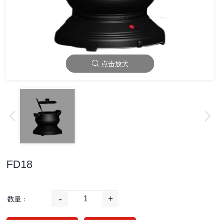
点击放大
FD18
-
+
数量：