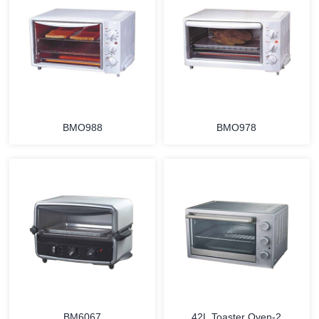
详情
详情
BMO988
BMO978
详情
详情
BM6067
42L Toaster Oven-2