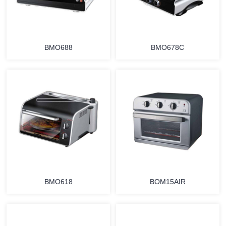
BMO688
BMO678C
详情
详情
BMO618
BOM15AIR