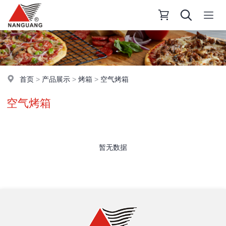
首页
>
产品展示
>
烤箱
>
空气烤箱
空气烤箱
暂无数据