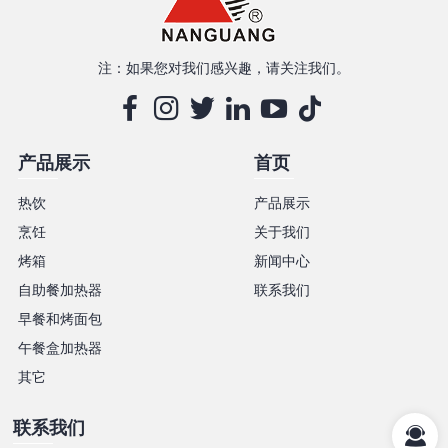
注：如果您对我们感兴趣，请关注我们。
产品展示
首页
热饮
产品展示
烹饪
关于我们
烤箱
新闻中心
自助餐加热器
联系我们
早餐和烤面包
午餐盒加热器
其它
联系我们