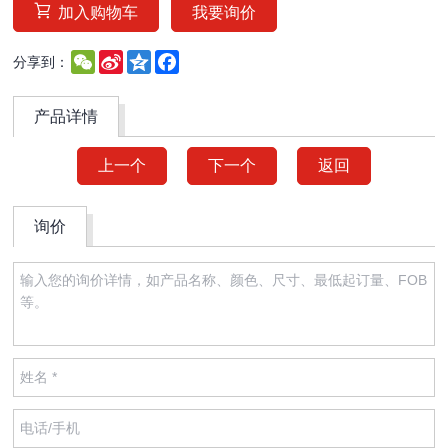
加入购物车
我要询价
WeChat
Sina
Qzone
Facebook
分享到：
Weibo
产品详情
上一个
下一个
返回
询价