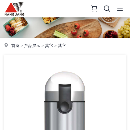
首页
>
产品展示
>
其它
>
其它