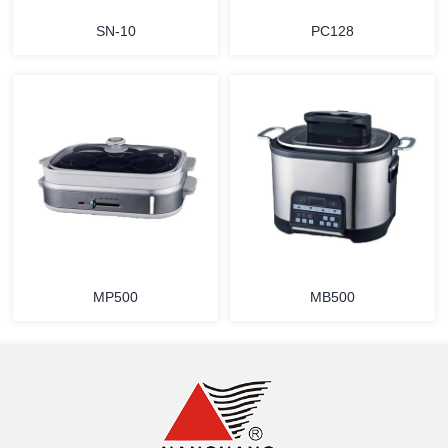
SN-10
PC128
详情
详情
MP500
MB500
详情
详情