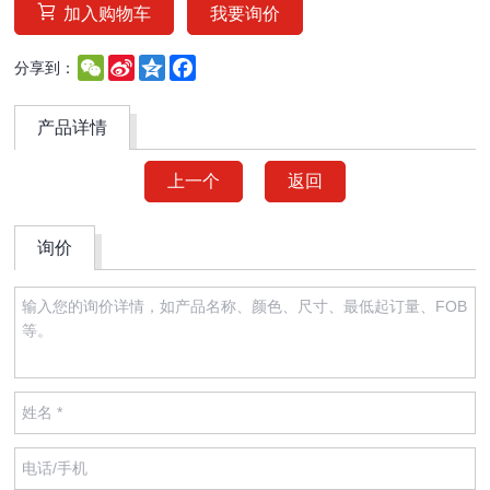
加入购物车
我要询价
WeChat
Sina
Qzone
Facebook
分享到：
Weibo
产品详情
上一个
返回
询价