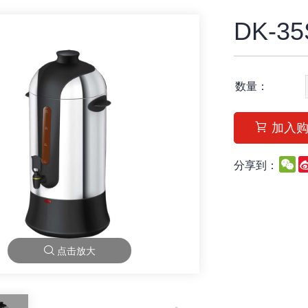
DK-35
数量：
加入
W
分享到：
点击放大