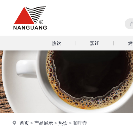
热饮
烹饪
烤
首页
>
产品展示
>
热饮
>
咖啡壶