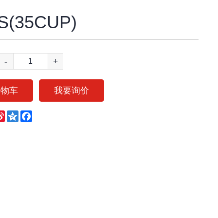
S(35CUP)
-
+
购物车
我要询价
eChat
Sina
Qzone
Facebook
Weibo