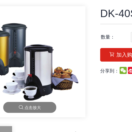
DK-40
数量：
加入
W
分享到：
点击放大