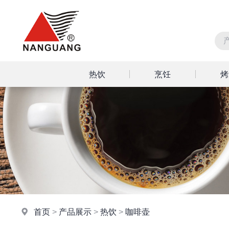
热饮
烹饪
烤
首页
>
产品展示
>
热饮
>
咖啡壶