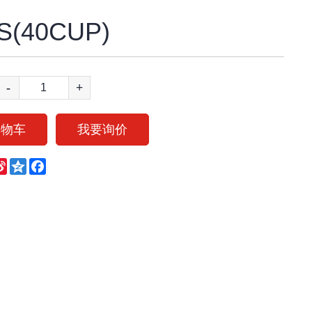
S(40CUP)
-
+
购物车
我要询价
eChat
Sina
Qzone
Facebook
Weibo