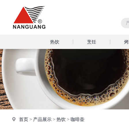
热饮
烹饪
烤
首页
>
产品展示
>
热饮
>
咖啡壶