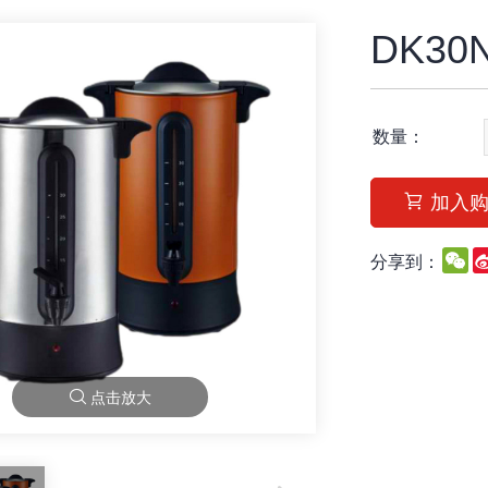
DK30
数量：
加入
W
分享到：
点击放大